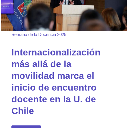
Semana de la Docencia 2025
Internacionalización
más allá de la
movilidad marca el
inicio de encuentro
docente en la U. de
Chile