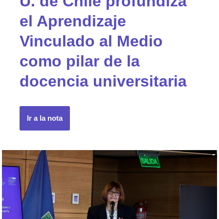
U. de Chile profundiza
el Aprendizaje
Vinculado al Medio
como pilar de la
docencia universitaria
Ir a la nota